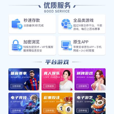
五位朋友相识于大学时代，当时他们都是校队的一
员。在一次次训练和比赛中，他们互相支持，携手并
进，建立了深厚的友谊。每当有重要赛事，他们总是
提前约好，一起为球队加油助威。这种亲密无间让他
们成为了彼此生活中不可或缺的一部分。
在这次相聚中，他们选择了一个宽敞舒适的客厅作为
观赛地点，墙上挂满了各种球队海报和球星照片，这
些装饰彰显出他们对足球文化的浓厚兴趣。大家坐在
沙发上，脸上都洋溢着期待与兴奋，每个人都开始聊
起自己最喜欢的球队和球员，那份热情感染着整个空
间。
正因为有这样的共同经历，使得这次相聚不仅仅是一
场简单的观赛，而是一次情感上的再次连接。在这个
过程中，他们不再只是朋友，更像是一家人，在欢笑
声中共享彼此的人生故事。
2、对足球的不懈追求